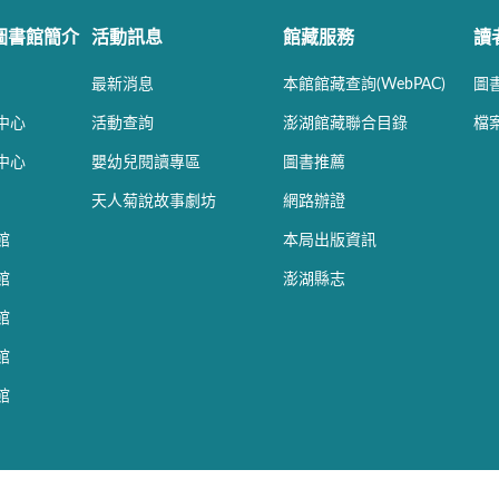
圖書館簡介
活動訊息
館藏服務
讀
最新消息
本館館藏查詢(WebPAC)
圖
中心
活動查詢
澎湖館藏聯合目錄
檔
中心
嬰幼兒閱讀專區
圖書推薦
天人菊說故事劇坊
網路辦證
館
本局出版資訊
館
澎湖縣志
館
館
館