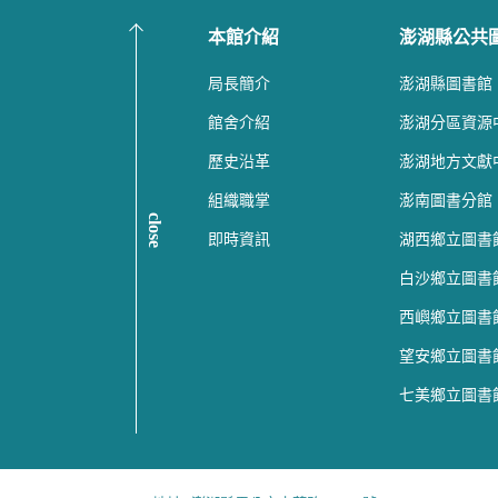
本館介紹
澎湖縣公共
局長簡介
澎湖縣圖書館
館舍介紹
澎湖分區資源
歷史沿革
澎湖地方文獻
組織職掌
澎南圖書分館
close
即時資訊
湖西鄉立圖書
白沙鄉立圖書
西嶼鄉立圖書
望安鄉立圖書
七美鄉立圖書
:::