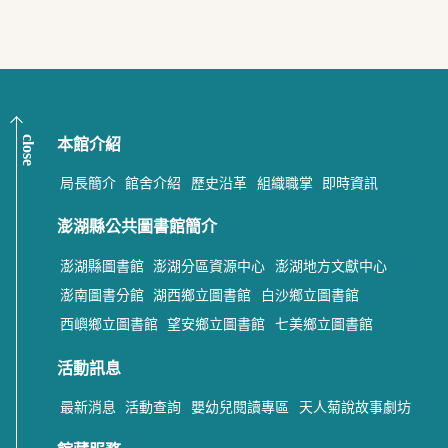
close
本館介紹
局長簡介
館舍介紹
歷史沿革
組織職掌
即時資訊
澎湖縣公共圖書館簡介
澎湖縣圖書館
澎湖分區資源中心
澎湖地方文獻中心
澎南圖書分館
湖西鄉立圖書館
白沙鄉立圖書館
西嶼鄉立圖書館
望安鄉立圖書館
七美鄉立圖書館
活動訊息
最新消息
活動查詢
嬰幼兒閱讀專區
天人菊說故事劇坊