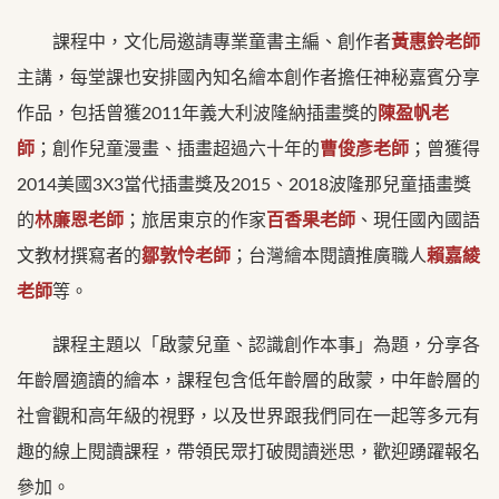
課程中，文化局邀請專業童書主編、創作者
黃惠鈴老師
主講，每堂課也安排國內知名繪本創作者擔任神秘嘉賓分享
作品，包括曾獲2011年義大利波隆納插畫獎的
陳盈帆老
師
；創作兒童漫畫、插畫超過六十年的
曹俊彥老師
；曾獲得
2014美國3X3當代插畫獎及2015、2018波隆那兒童插畫獎
的
林廉恩老師
；旅居東京的作家
百香果老師
、現任國內國語
文教材撰寫者的
鄒敦怜老師
；台灣繪本閱讀推廣職人
賴嘉綾
老師
等。
課程主題以「啟蒙兒童、認識創作本事」為題，分享各
年齡層適讀的繪本，課程包含低年齡層的啟蒙，中年齡層的
社會觀和高年級的視野，以及世界跟我們同在一起等多元有
趣的線上閱讀課程，帶領民眾打破閱讀迷思，歡迎踴躍報名
參加。