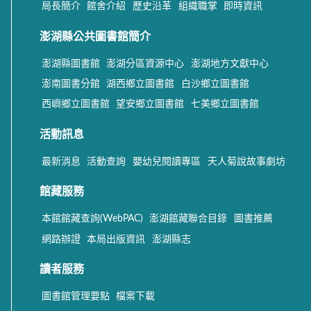
局長簡介
館舍介紹
歷史沿革
組織職掌
即時資訊
澎湖縣公共圖書館簡介
澎湖縣圖書館
澎湖分區資源中心
澎湖地方文獻中心
澎南圖書分館
湖西鄉立圖書館
白沙鄉立圖書館
西嶼鄉立圖書館
望安鄉立圖書館
七美鄉立圖書館
活動訊息
最新消息
活動查詢
嬰幼兒閱讀專區
天人菊說故事劇坊
館藏服務
本館館藏查詢(WebPAC)
澎湖館藏聯合目錄
圖書推薦
網路辦證
本局出版資訊
澎湖縣志
讀者服務
圖書館管理要點
檔案下載