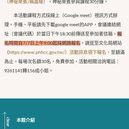
（神祕來賓/賴嘉綾）
，神秘來賓參與課程30分鐘。
本活動課程方式採線上（Google meet）視訊方式辦
理，手機、平板請先下載google meet的APP，會議連結網
址（會議代碼）於當日下午18:30前傳送至參加者信箱，
報
名時間自7/7日上午9:00起採網路報名
，請逕至文化局網站
（
https://www.phhcc.gov.tw/）活動訊息項下報名，
至額滿
為止，每場次名額30名，免費參加，活動相關洽詢電話：
9261141轉156成小姐。
close
本館介紹