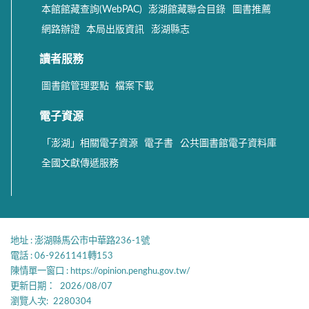
本館館藏查詢(WebPAC)
澎湖館藏聯合目錄
圖書推薦
網路辦證
本局出版資訊
澎湖縣志
讀者服務
圖書館管理要點
檔案下載
電子資源
「澎湖」相關電子資源
電子書
公共圖書館電子資料庫
全國文獻傳遞服務
地址 : 澎湖縣馬公市中華路236-1號
電話 : 06-9261141轉153
陳情單一窗口 :
https://opinion.penghu.gov.tw/
更新日期：
2026/08/07
瀏覽人次:
2280304