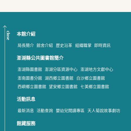
close
本館介紹
局長簡介
館舍介紹
歷史沿革
組織職掌
即時資訊
澎湖縣公共圖書館簡介
澎湖縣圖書館
澎湖分區資源中心
澎湖地方文獻中心
澎南圖書分館
湖西鄉立圖書館
白沙鄉立圖書館
西嶼鄉立圖書館
望安鄉立圖書館
七美鄉立圖書館
活動訊息
最新消息
活動查詢
嬰幼兒閱讀專區
天人菊說故事劇坊
館藏服務