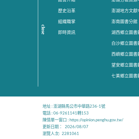
歷史沿革
澎湖地方文獻
組織職掌
澎南圖書分館
close
即時資訊
湖西鄉立圖書
白沙鄉立圖書
西嶼鄉立圖書
望安鄉立圖書
七美鄉立圖書
:::
地址 : 澎湖縣馬公市中華路236-1號
電話 : 06-9261141轉153
陳情單一窗口 :
https://opinion.penghu.gov.tw/
更新日期：
2026/08/07
瀏覽人次:
2281061