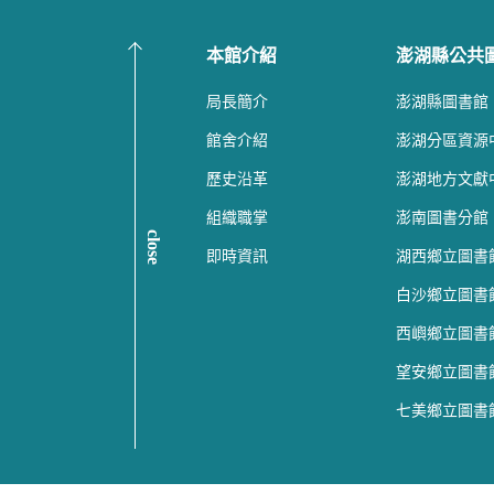
本館介紹
澎湖縣公共
局長簡介
澎湖縣圖書館
館舍介紹
澎湖分區資源
歷史沿革
澎湖地方文獻
組織職掌
澎南圖書分館
close
即時資訊
湖西鄉立圖書
白沙鄉立圖書
西嶼鄉立圖書
望安鄉立圖書
七美鄉立圖書