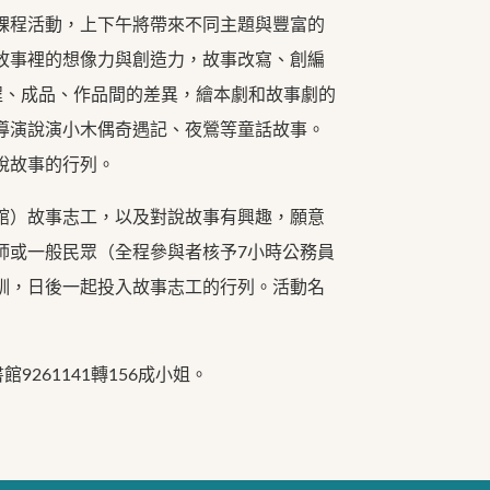
課程活動，上下午將帶來不同主題與豐富的
故事裡的想像力與創造力，故事改寫、創編
課程、成品、作品間的差異，繪本劇和故事劇的
導演說演小木偶奇遇記、夜鶯等童話故事。
說故事的行列。
館）故事志工，以及對說故事有興趣，願意
師或一般民眾（全程參與者核予7小時公務員
訓，日後一起投入故事志工的行列。活動名
館9261141轉156成小姐。