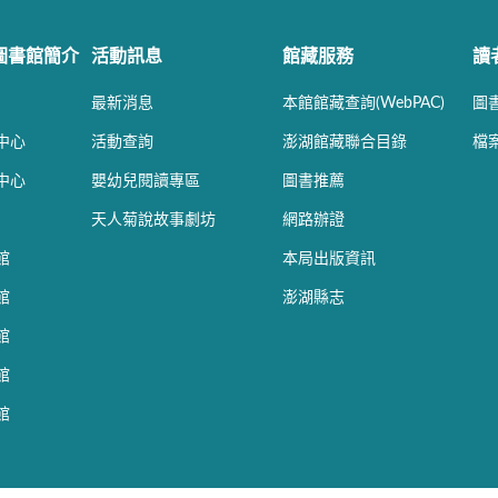
圖書館簡介
活動訊息
館藏服務
讀
最新消息
本館館藏查詢(WebPAC)
圖
中心
活動查詢
澎湖館藏聯合目錄
檔
中心
嬰幼兒閱讀專區
圖書推薦
天人菊說故事劇坊
網路辦證
館
本局出版資訊
館
澎湖縣志
館
館
館