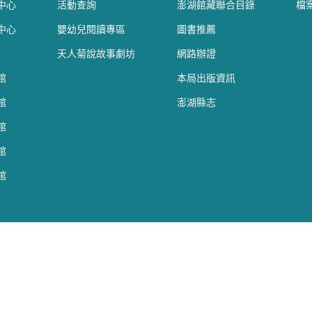
中心
活動查詢
澎湖館藏聯合目錄
檔
中心
嬰幼兒閱讀專區
圖書推薦
天人菊說故事劇坊
網路辦證
館
本局出版資訊
館
澎湖縣志
館
館
館