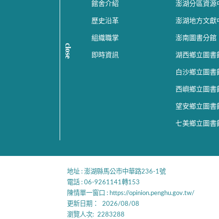
館舍介紹
澎湖分區資源
歷史沿革
澎湖地方文獻
組織職掌
澎南圖書分館
close
即時資訊
湖西鄉立圖書
白沙鄉立圖書
西嶼鄉立圖書
望安鄉立圖書
七美鄉立圖書
:::
地址 : 澎湖縣馬公市中華路236-1號
電話 : 06-9261141轉153
陳情單一窗口 :
https://opinion.penghu.gov.tw/
更新日期：
2026/08/08
瀏覽人次:
2283288