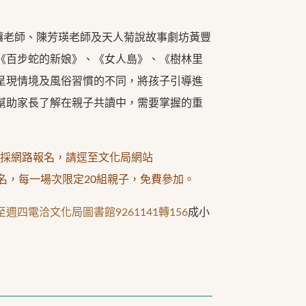
老師、陳芳瑛老師及天人菊說故事劇坊黃豐
《百步蛇的新娘》、《女人島》、《樹林里
呈現情境及風俗習慣的不同，將孩子引導進
幫助家長了解在親子共讀中，需要掌握的重
），採網路報名，請逕至文化局網站
動訊息項下報名，每一場次限定20組親子，免費參加。
週四電洽文化局圖書館9261141轉156
成小